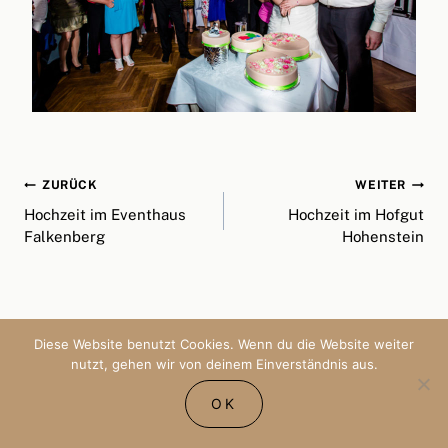
Beitragsnavigation
ZURÜCK
WEITER
Hochzeit im Eventhaus
Hochzeit im Hofgut
Falkenberg
Hohenstein
Diese Website benutzt Cookies. Wenn du die Website weiter
Ähnliche Beiträge
nutzt, gehen wir von deinem Einverständnis aus.
OK