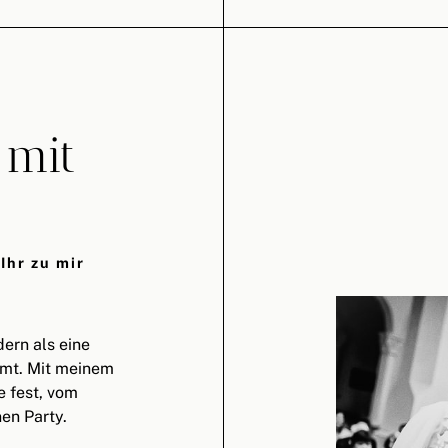
 mit
Ihr zu mir
ern als eine
mmt. Mit meinem
e fest, vom
en Party.